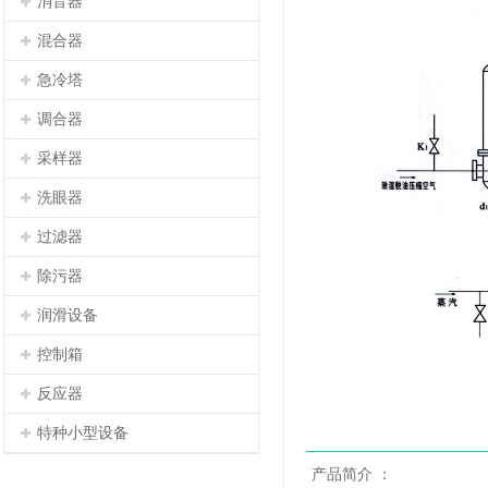
消音器
混合器
急冷塔
调合器
采样器
洗眼器
过滤器
除污器
润滑设备
控制箱
反应器
特种小型设备
产品简介 ：