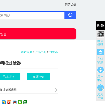
简繁切换
折叠
户留言
微信
扫码
网站首页
>
产品中心
>
过滤器
在线
精细过滤器
客服
马上咨询
在线询价
用户
中心
细过滤器
应用:
....
意见
水：生活废水处理，自来水澄清，除味和除菌.
反馈
: