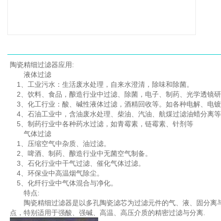
陶瓷精细过滤器
应用:
液体过滤
1、工业污水：生活废水处理，自来水澄清，除味和除菌。
2、饮料、食品，酿造行业中过滤、除菌，电子、制药、光学透镜研
3、化工行业：酸、碱性液体过滤，酒精回收等。如各种电解、电镀
4、石油工业中，含油废水处理、柴油、汽油、航煤过滤油蜡分离等
5、制药行业中各种药水过滤，如青霉素，链霉素、针剂等
气体过滤
1、压缩空气中杂质、油过滤。
2、啤酒、制药、酿造行业中无菌空气制备。
3、石化行业中干气过滤、催化气体过滤。
4、环保业中高温烟气除尘。
5、化纤行业中气体混合与净化。
特点:
陶瓷精细过滤器是以多孔陶瓷滤芯为过滤元件的气、液、固分离与
点，特别适用于强酸、强碱、高温、高压介质的精密过滤与分离.