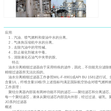
应用:
1．汽油、喷气燃料和柴油中水的分离。
2．气体舆压缩机中水的分离。
3．去除汽油中的苛性碱。
4．防止催化剂被水中毒。
5．清除液化石油气中夹带的胺。
特点:
油水分离精细过滤器由于采用特殊的滤件，因此，不但能充分滤除燃
精细过滤器所无法比拟的。
油水分离精细过滤器工作参照MIL-F-8901或API BU 1581进
含量1/L，纤维含量10根/升上述指标均满足国际航空协会对喷气燃料
工作原理：
聚结分离器内部装有两种功能不同的滤芯——聚结滤芯和分离滤芯。
每一个聚结滤芯，液体从聚结滤芯内部流向外部，经过过滤、破乳、
JO系列过滤器
概述