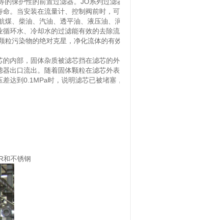
的保护性的前置过滤器。JO系列过滤器适用于在流体中颗粒污染较
寿命。当安装在流量计、控制阀前时，可有效地拦截尺寸较大的机
于航煤、柴油、汽油、透平油、液压油、润滑油、以及溶剂油的过滤，
业循环水、冷却水的过滤能有效的去除流体中的悬浮物、铁锈等颗粒
是颗粒污染物的绝对克星，净化流体的有效武器。
的内部，固体杂质被滤芯挡在滤芯的外面，较大的颗粒沉积到壳体的
滤器出口流出。随着固体颗粒在滤芯外表面及滤层内部沉积数量的增
差达到0.1MPa时，说明滤芯已被堵塞，应该更换或清洗。过滤
MnR和不锈钢