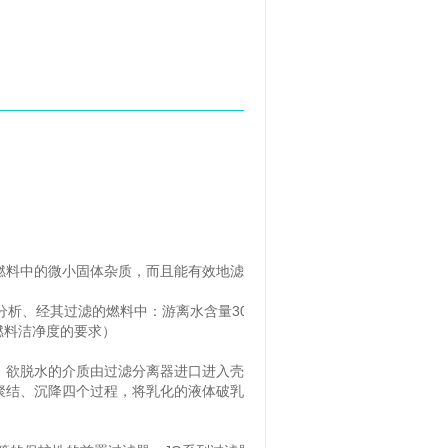
料中的微小固体杂质，而且能有效地滤除燃料中的微量游离水，这是一
行试、分析、经其过滤的燃料中：游离水含量30PPM。固体杂质燃料中
燃料洁净度的要求）
欲脱水的介质由过滤分离器进口进入壳体，由聚结滤芯托盘分配与
聚结、沉降四个过程，将乳化的液体破乳，再将破乳后的小水珠聚结成大