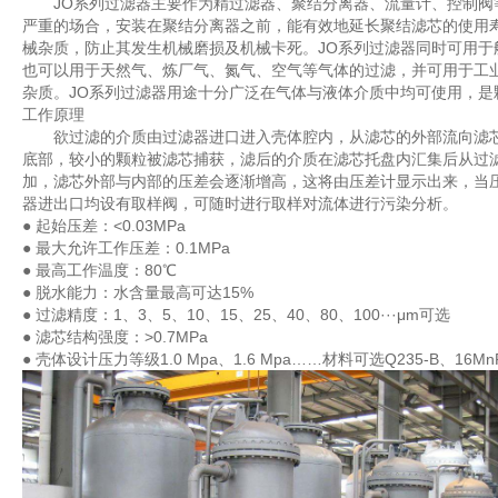
JO系列过滤器主要作为精过滤器、聚结分离器、流量计、控制阀等
严重的场合，安装在聚结分离器之前，能有效地延长聚结滤芯的使用
械杂质，防止其发生机械磨损及机械卡死。JO系列过滤器同时可用
也可以用于天然气、炼厂气、氮气、空气等气体的过滤，并可用于工
杂质。JO系列过滤器用途十分广泛在气体与液体介质中均可使用，
工作原理
欲过滤的介质由过滤器进口进入壳体腔内，从滤芯的外部流向滤芯
底部，较小的颗粒被滤芯捕获，滤后的介质在滤芯托盘内汇集后从过
加，滤芯外部与内部的压差会逐渐增高，这将由压差计显示出来，当压
器进出口均设有取样阀，可随时进行取样对流体进行污染分析。
● 起始压差：<0.03MPa
● 最大允许工作压差：0.1MPa
● 最高工作温度：80℃
● 脱水能力：水含量最高可达15%
● 过滤精度：1、3、5、10、15、25、40、80、100···μm可选
● 滤芯结构强度：>0.7MPa
● 壳体设计压力等级1.0 Mpa、1.6 Mpa……材料可选Q235-B、16