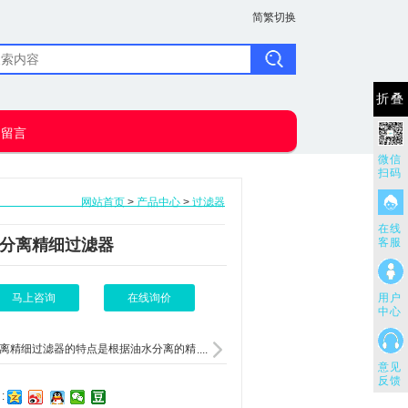
简繁切换
折叠
户留言
微信
扫码
网站首页
>
产品中心
>
过滤器
在线
分离精细过滤器
客服
马上咨询
在线询价
用户
中心
离精细过滤器的特点是根据油水分离的精
....
意见
反馈
: